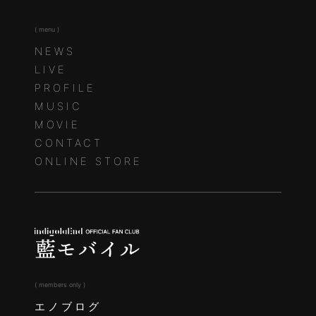
( menu )
NEWS
LIVE
PROFILE
MUSIC
MOVIE
CONTACT
ONLINE STORE
( members only )
エノブログ