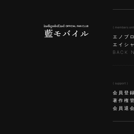
( members onl
エノブ
エイシ
BACK 
( support )
会員登
著作権
会員退