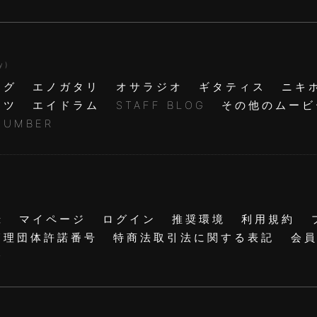
y )
ログ
エノガタリ
オサラジオ
ギタティス
ニキ
ャツ
エイドラム
STAFF BLOG
その他のムービ
NUMBER
録
マイページ
ログイン
推奨環境
利用規約
管理団体許諾番号
特商法取引法に関する表記
会
会