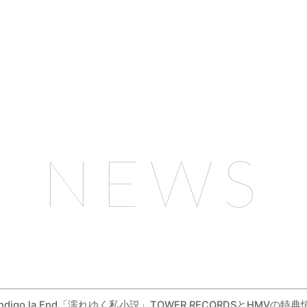
NEWS
 indigo la End「濡れゆく私小説」TOWER RECORDSとHM